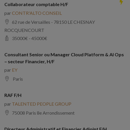
Collaborateur comptable H/F
par
CONTR'ALTO CONSEIL
62 rue de Versailles - 78150 LE CHESNAY
ROCQUENCOURT
35000
€ -
45000
€
Consultant Senior ou Manager Cloud Platform & AI Ops
– secteur Financier, H/F
par
EY
Paris
RAF F/H
par
TALENTED PEOPLE GROUP
75008 Paris 8e Arrondissement
Directeur Administratif et Financier Adjoint F/H