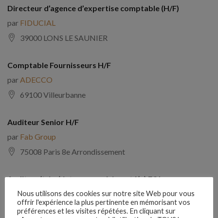
Directeur d’agence d’expertise comptable (H/F)
par
FIDUCIAL
39000 LONS LE SAUNIER
Comptable Fournisseurs H/F
par
ADECCO
69100 Villeurbanne
Auditeur Senior H/F
par
Fab Group
75008 Paris 8e Arrondissement
Auditeur(trice) interne expérimenté(e) F/H
par
Comptabilite Emploi
Nous utilisons des cookies sur notre site Web pour vous
offrir l'expérience la plus pertinente en mémorisant vos
39130 Châtillon
préférences et les visites répétées. En cliquant sur