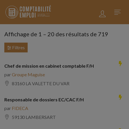
Affichage de
1
–
20
des résultats de 719
Filtres
Chef de mission en cabinet comptable F/H
par
Groupe Maguise
83160 LA VALETTE DU VAR
Responsable de dossiers EC/CAC F/H
par
FIDECA
59130 LAMBERSART