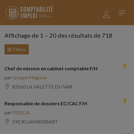
Affichage de
1
–
20
des résultats de 718
Filtres
Chef de mission en cabinet comptable F/H
par
Groupe Maguise
83160 LA VALETTE DU VAR
Responsable de dossiers EC/CAC F/H
par
FIDECA
59130 LAMBERSART