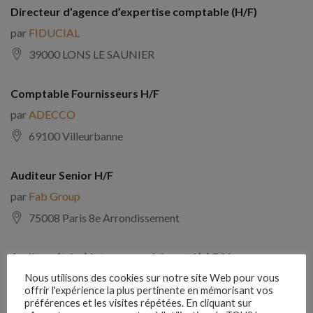
Directeur d’agence d’expertise comptable (H/F)
par
FIDUCIAL
39000 LONS LE SAUNIER
Comptable Fournisseurs H/F
par
ADECCO
69100 Villeurbanne
Auditeur Senior H/F
par
Fab Group
75008 Paris 8e Arrondissement
Auditeur(trice) interne expérimenté(e) F/H
par
Comptabilite Emploi
Nous utilisons des cookies sur notre site Web pour vous
offrir l'expérience la plus pertinente en mémorisant vos
39130 Châtillon
préférences et les visites répétées. En cliquant sur