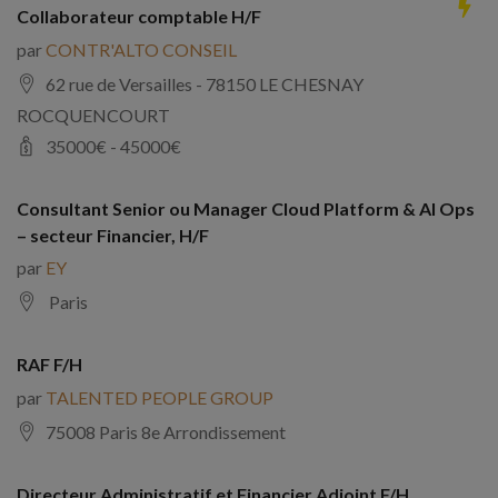
Collaborateur comptable H/F
par
CONTR'ALTO CONSEIL
62 rue de Versailles - 78150 LE CHESNAY
ROCQUENCOURT
35000
€ -
45000
€
Consultant Senior ou Manager Cloud Platform & AI Ops
– secteur Financier, H/F
par
EY
Paris
RAF F/H
par
TALENTED PEOPLE GROUP
75008 Paris 8e Arrondissement
Directeur Administratif et Financier Adjoint F/H