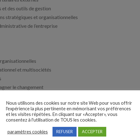
 et des outils de gestion
s stratégiques et organisationnelles
dministrative de l’entreprise
organisationnelles
ationnel et multisociétés
s
pagner le changement
tion
Nous utilisons des cookies sur notre site Web pour vous offrir
u un environnement technique serait appréciée
l'expérience la plus pertinente en mémorisant vos préférences
et les visites répétées. En cliquant sur «Accepter», vous
agmatique et capable d’apporter une réelle valeur ajoutée au
consentez à l'utilisation de TOUS les cookies.
paramètres cookies
REFUSER
ACCEPTER