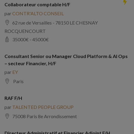
Collaborateur comptable H/F
par
CONTR'ALTO CONSEIL
62 rue de Versailles - 78150 LE CHESNAY
ROCQUENCOURT
35000
€ -
45000
€
Consultant Senior ou Manager Cloud Platform & AI Ops
– secteur Financier, H/F
par
EY
Paris
RAF F/H
par
TALENTED PEOPLE GROUP
75008 Paris 8e Arrondissement
Directeur Administratif et Financier Adjoint F/H