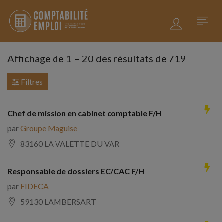
Affichage de
1
–
20
des résultats de 719
Filtres
Chef de mission en cabinet comptable F/H
par
Groupe Maguise
83160 LA VALETTE DU VAR
Responsable de dossiers EC/CAC F/H
par
FIDECA
59130 LAMBERSART