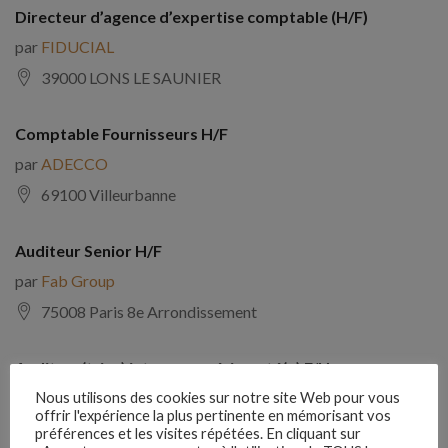
Directeur d’agence d’expertise comptable (H/F)
par
FIDUCIAL
39000 LONS LE SAUNIER
Comptable Fournisseurs H/F
par
ADECCO
69100 Villeurbanne
Auditeur Senior H/F
par
Fab Group
75008 Paris 8e Arrondissement
Auditeur(trice) interne expérimenté(e) F/H
par
Comptabilite Emploi
Nous utilisons des cookies sur notre site Web pour vous
offrir l'expérience la plus pertinente en mémorisant vos
39130 Châtillon
préférences et les visites répétées. En cliquant sur