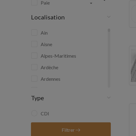
Paie
Localisation
Ain
Aisne
Alpes-Maritimes
Ardèche
Ardennes
Ariège
Type
Aube
Aude
CDI
Aveyron
Filtrer