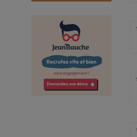
Bas-Rhin
Bouches-du-Rhône
Calvados
Cantal
Charente
Charente-Maritime
Cher
Corrèze
Côte-d'Or
Côtes-d'Armor
Creuse
Deux-Sèvres