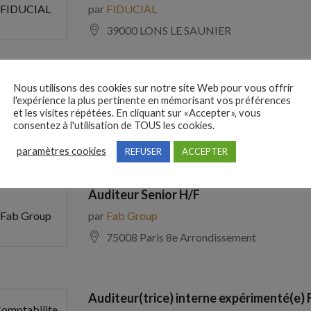
par
FIDUCIAL
FIDUCIAL
39000 LONS LE SAUNIER
Nous utilisons des cookies sur notre site Web pour vous offrir
Comptable Fournisseurs H/F
l'expérience la plus pertinente en mémorisant vos préférences
par
ADECCO
ADECCO
et les visites répétées. En cliquant sur «Accepter», vous
consentez à l'utilisation de TOUS les cookies.
69100 Villeurbanne
paramètres cookies
REFUSER
ACCEPTER
Auditeur Senior H/F
par
Fab Group
Fab Group
75008 Paris 8e Arrondissement
Auditeur(trice) interne expérimenté(e) 
omptabilite