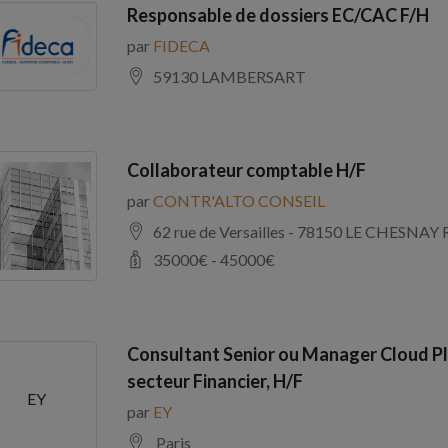
Responsable de dossiers EC/CAC F/H
par
FIDECA
59130 LAMBERSART
Collaborateur comptable H/F
par
CONTR'ALTO CONSEIL
62 rue de Versailles - 78150 LE CHE
35000
€ -
45000
€
Consultant Senior ou Manager Cloud Pl
secteur Financier, H/F
EY
par
EY
Paris