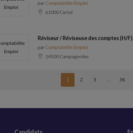
par
Comptabilite Emploi
Emploi
61000 Cerisé
Réviseur / Réviseuse des comptes (H/F)
omptabilite
par
Comptabilite Emploi
Emploi
14500 Campagnolles
1
2
3
…
36
Candidats
En