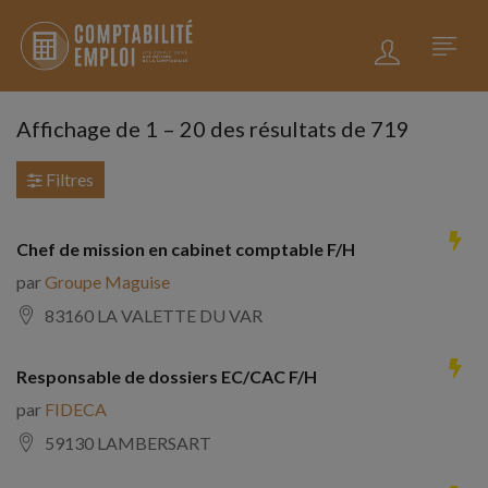
Affichage de
1
–
20
des résultats de 719
Filtres
Chef de mission en cabinet comptable F/H
par
Groupe Maguise
83160 LA VALETTE DU VAR
Responsable de dossiers EC/CAC F/H
par
FIDECA
59130 LAMBERSART