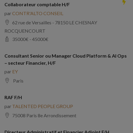
Collaborateur comptable H/F
par
CONTR'ALTO CONSEIL
62 rue de Versailles - 78150 LE CHESNAY
ROCQUENCOURT
35000
€ -
45000
€
Consultant Senior ou Manager Cloud Platform & AI Ops
– secteur Financier, H/F
par
EY
Paris
RAF F/H
par
TALENTED PEOPLE GROUP
75008 Paris 8e Arrondissement
Directeur Administratif et Financier Adjoint F/H