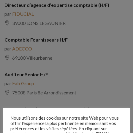
Directeur d’agence d’expertise comptable (H/F)
par
FIDUCIAL
39000 LONS LE SAUNIER
Comptable Fournisseurs H/F
par
ADECCO
69100 Villeurbanne
Auditeur Senior H/F
par
Fab Group
75008 Paris 8e Arrondissement
Auditeur(trice) interne expérimenté(e) F/H
par
Comptabilite Emploi
Nous utilisons des cookies sur notre site Web pour vous
offrir l'expérience la plus pertinente en mémorisant vos
39130 Châtillon
préférences et les visites répétées. En cliquant sur