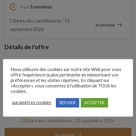
3 semaines
Il y a
Clôture des candidatures : 15
Je postule
septembre 2026
Détails de l’offre
Entreprise qui propose l'emploi
Nous utilisons des cookies sur notre site Web pour vous
offrir l'expérience la plus pertinente en mémorisant vos
LE CABRH
préférences et les visites répétées. En cliquant sur
«Accepter», vous consentez à l'utilisation de TOUS les
cookies.
Référence
211JBTW
paramètres cookies
REFUSER
ACCEPTER
Clôture des candidatures : 15 septembre 2026
Je postule