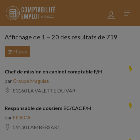
Affichage de
1
–
20
des résultats de 719
Filtres
Chef de mission en cabinet comptable F/H
par
Groupe Maguise
83160 LA VALETTE DU VAR
Responsable de dossiers EC/CAC F/H
par
FIDECA
59130 LAMBERSART