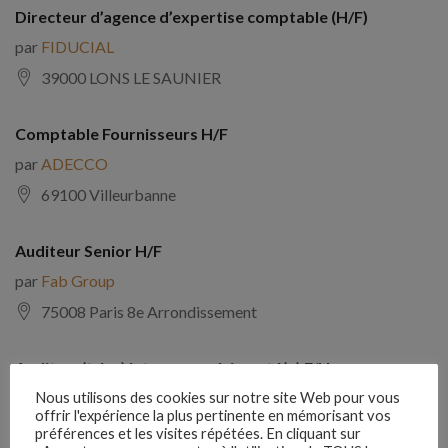
Directeur d’agence d’expertise comptable (H/F)
par
FIDUCIAL
39000 LONS LE SAUNIER
Comptable Fournisseurs H/F
par
ADECCO
69100 Villeurbanne
Auditeur Senior H/F
par
Fab Group
75008 Paris 8e Arrondissement
Auditeur(trice) interne expérimenté(e) F/H
par
Comptabilite Emploi
Nous utilisons des cookies sur notre site Web pour vous
offrir l'expérience la plus pertinente en mémorisant vos
39130 Châtillon
préférences et les visites répétées. En cliquant sur