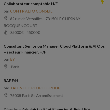
Collaborateur comptable H/F
par
CONTR'ALTO CONSEIL
62 rue de Versailles - 78150 LE CHESNAY
ROCQUENCOURT
35000
€ -
45000
€
Consultant Senior ou Manager Cloud Platform & AI Ops
– secteur Financier, H/F
par
EY
Paris
RAF F/H
par
TALENTED PEOPLE GROUP
75008 Paris 8e Arrondissement
Directeur Administratif et Financier Adjoint F/H