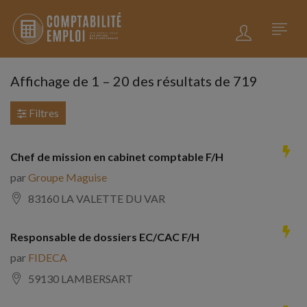
Affichage de
1
–
20
des résultats de 719
Filtres
Chef de mission en cabinet comptable F/H
par
Groupe Maguise
83160 LA VALETTE DU VAR
Responsable de dossiers EC/CAC F/H
par
FIDECA
59130 LAMBERSART