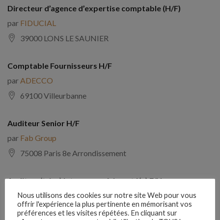
Directeur d’agence d’expertise comptable (H/F)
par
FIDUCIAL
39000 LONS LE SAUNIER
Comptable Fournisseurs H/F
par
ADECCO
69100 Villeurbanne
Auditeur Senior H/F
par
Fab Group
75008 Paris 8e Arrondissement
Auditeur(trice) interne expérimenté(e) F/H
par
Comptabilite Emploi
Nous utilisons des cookies sur notre site Web pour vous
offrir l'expérience la plus pertinente en mémorisant vos
39130 Châtillon
préférences et les visites répétées. En cliquant sur