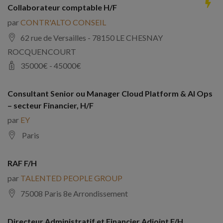
Collaborateur comptable H/F
par
CONTR'ALTO CONSEIL
62 rue de Versailles - 78150 LE CHESNAY
ROCQUENCOURT
35000
€ -
45000
€
Consultant Senior ou Manager Cloud Platform & AI Ops
– secteur Financier, H/F
par
EY
Paris
RAF F/H
par
TALENTED PEOPLE GROUP
75008 Paris 8e Arrondissement
Directeur Administratif et Financier Adjoint F/H