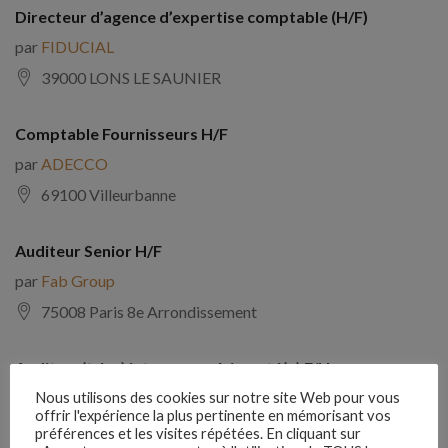
Directeur d’agence d’expertise comptable (H/F)
par
FIDUCIAL
39000 LONS LE SAUNIER
Comptable Fournisseurs H/F
par
ADECCO
69100 Villeurbanne
Auditeur Senior H/F
par
Fab Group
75008 Paris 8e Arrondissement
Auditeur(trice) interne expérimenté(e) F/H
par
Comptabilite Emploi
Nous utilisons des cookies sur notre site Web pour vous
offrir l'expérience la plus pertinente en mémorisant vos
39130 Châtillon
préférences et les visites répétées. En cliquant sur