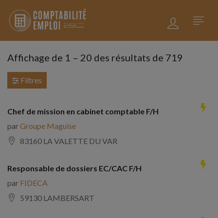
Affichage de
1
–
20
des résultats de 719
Filtres
Chef de mission en cabinet comptable F/H
par
Groupe Maguise
83160 LA VALETTE DU VAR
Responsable de dossiers EC/CAC F/H
par
FIDECA
59130 LAMBERSART