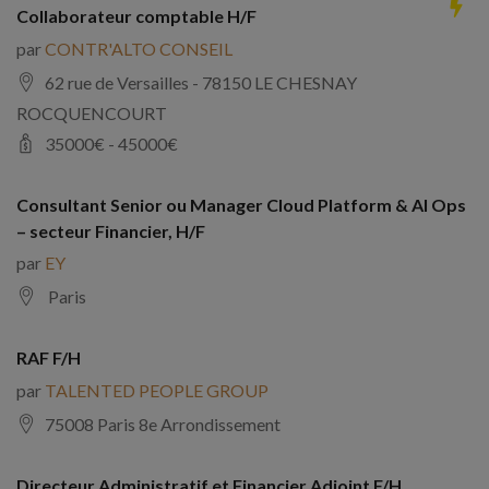
Collaborateur comptable H/F
par
CONTR'ALTO CONSEIL
62 rue de Versailles - 78150 LE CHESNAY
ROCQUENCOURT
35000
€ -
45000
€
Consultant Senior ou Manager Cloud Platform & AI Ops
– secteur Financier, H/F
par
EY
Paris
RAF F/H
par
TALENTED PEOPLE GROUP
75008 Paris 8e Arrondissement
Directeur Administratif et Financier Adjoint F/H