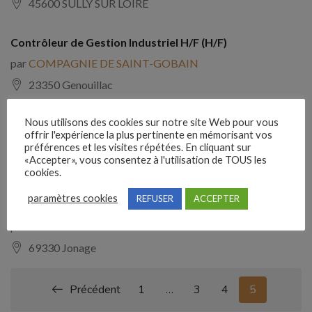
45600 SULLY SUR LOIRE
Contrôleur de Gestion Industriel H/F (H/F)
par
COMPAGNIE DE SAINT-GOBAIN
23350 Genouillac
Nous utilisons des cookies sur notre site Web pour vous
Contrôleur de gestion industriel (H/F)
offrir l'expérience la plus pertinente en mémorisant vos
par
YANMAR CONSTRUCTION EQUIPMENT EUROPE
préférences et les visites répétées. En cliquant sur
«Accepter», vous consentez à l'utilisation de TOUS les
52100 ST DIZIER
cookies.
paramètres cookies
REFUSER
ACCEPTER
Responsable Consolidation et Reporting Groupe H/F
par
ZAM'SERVICES
69330 Jonage
Précédent
1
…
3
4
5