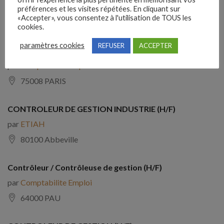
par
THOM
préférences et les visites répétées. En cliquant sur
«Accepter», vous consentez à l'utilisation de TOUS les
75008 PARIS
cookies.
paramètres cookies
REFUSER
ACCEPTER
Contrôleur de gestion H/F (H/F)
par
Comptabilite Emploi
75008 PARIS
CONTROLEUR DE GESTION INDUSTRIE (H/F)
par
ETIAH
80100 Abbeville
Contrôleur / Contrôleuse de gestion (H/F)
par
Comptabilite Emploi
64000 PAU