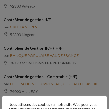
92800 Puteaux
Contrôleur de gestion H/F
par
CRIT LANGRES
52800 Nogent
Contrôleur de Gestion (F/H) (H/F)
par
BANQUE POPULAIRE VAL DE FRANCE
78180 MONTIGNY LE BRETONNEUX
Contrôleur de gestion – Comptable (H/F)
par
FEDERATION OEUVRES LAIQUES HAUTE SAVOIE
74000 ANNECY
Nous utilisons des cookies sur notre site Web pour vous
Contrôleur de gestion – Retail H/F (H/F)
offrir l'expérience la plus pertinente en mémorisant vos