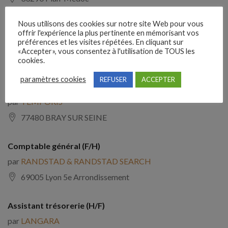
Nous utilisons des cookies sur notre site Web pour vous
Controleur de gestion (H/F)
offrir l'expérience la plus pertinente en mémorisant vos
par
ARTHUS SOURCING
préférences et les visites répétées. En cliquant sur
«Accepter», vous consentez à l'utilisation de TOUS les
38000 Grenoble
cookies.
paramètres cookies
REFUSER
ACCEPTER
Controleur de gestion (H/F)
par
TEMPORIS
77480 BRAY SUR SEINE
Comptable général (F/H)
par
RANDSTAD & RANDSTAD SEARCH
69005 Lyon 5e Arrondissement
Assistant trésorerie (H/F)
par
LANGARA